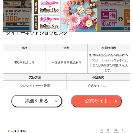
ダイエーネットショッピング
価格
送料
お届け日数
配達時期指定のある商品につ
いては、それぞれ表示された
305円税込より
一部送料無料商品あり
日(または期間)にお届けいたし
ます。
支払方法
保証期間
クレジットカード決済
公式サイトにて
詳細を見る
公式サイト