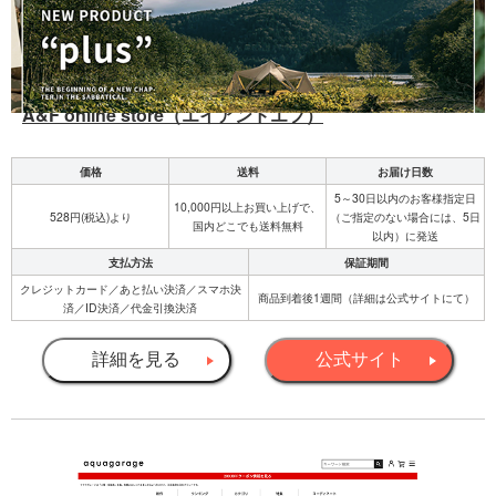
A&F online store（エイアンドエフ）
価格
送料
お届け日数
5～30日以内のお客様指定日
10,000円以上お買い上げで、
528円(税込)より
（ご指定のない場合には、5日
国内どこでも送料無料
以内）に発送
支払方法
保証期間
クレジットカード／あと払い決済／スマホ決
商品到着後1週間（詳細は公式サイトにて）
済／ID決済／代金引換決済
詳細を見る
公式サイト