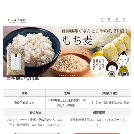
日本橋いなば園
価格
送料
お届け日数
5,400円以上は送料無料（沖
500円税込より
ご注文後、3営業日以内に発送
縄は1,500円）
支払方法
保証期間
クレジットカード決済／PayPay／Amazon
商品到着後7日以内（詳しくは公式サイトに
Pay／銀行振込／あと払い（ペイディ）
て）