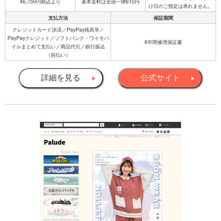
46,750円税込より
基本送料は全国一律610円
け日のご指定は承れません。
支払方法
保証期間
クレジットカード決済／PayPay残高等／
PayPayクレジット／ソフトバンク・ワイモバ
6年間修理保証書
イルまとめて支払い／商品代引／銀行振込
（前払い）
詳細を見る
公式サイト