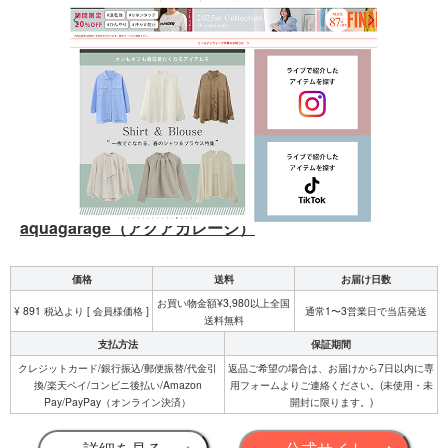
aquagarage（アクアガレージ）
価格
送料
お届け日数
お買い物金額¥3,980以上全国
¥ 891 税込より [ 会員様価格 ]
通常1〜3営業日で当店発送
送料無料
支払方法
保証期間
クレジットカード/銀行振込/郵便振替/代金引
返品ご希望の場合は、お届けから7日以内に専
換/楽天ペイ/コンビニ後払い/Amazon
用フォームよりご連絡ください。(未使用・未
Pay/PayPay（オンライン決済）
開封に限ります。)