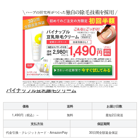
パイナップル豆乳除毛クリーム
価格
送料
お届け日数
1,490円（税込）～
無料
最短2日発送
支払方法
保証期間
代金引換・クレジットカード・AmazonPay
30日間全額返金保証