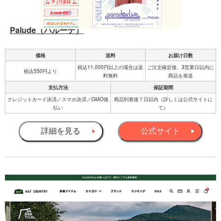
Palude（パルーデ）
価格
送料
お届け日数
税込11,000円以上の場合は送
ご注文確定後、3営業日以内に
税込550円より
料無料
商品を発送
支払方法
保証期間
クレジットカード決済／スマホ決済／GMO後
商品到着後７日以内（詳しくは公式サイトに
払い
て）
詳細を見る
公式サイト