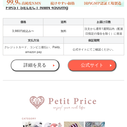
FIRST SELECT NMN 4500mg
価格
送料
お届け日数
注文から通常1週間以内（配達
3,980円税込み〜
無料
日指定の場合を除く）に発送
支払方法
保証期間
クレジットカード、コンビニ後払い、Paidy、
公式サイトにてご確認ください。
amazon pay
詳細を見る
公式サイト