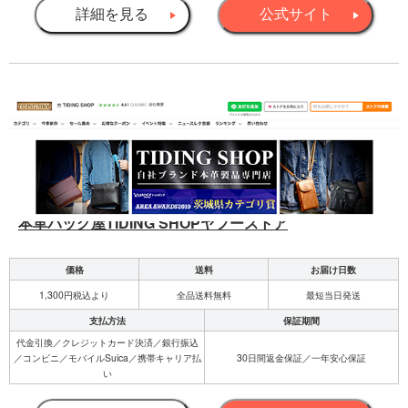
詳細を見る
公式サイト
本革バッグ屋TIDING SHOPヤフーストア
価格
送料
お届け日数
1,300円税込より
全品送料無料
最短当日発送
支払方法
保証期間
代金引換／クレジットカード決済／銀行振込
／コンビニ／モバイルSuica／携帯キャリア払
30日間返金保証／一年安心保証
い