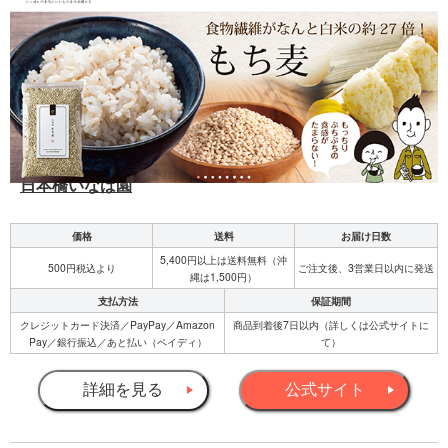
日本橋いなば園
価格
送料
お届け日数
5,400円以上は送料無料（沖
500円税込より
ご注文後、3営業日以内に発送
縄は1,500円）
支払方法
保証期間
クレジットカード決済／PayPay／Amazon
商品到着後7日以内（詳しくは公式サイトに
Pay／銀行振込／あと払い（ペイディ）
て）
詳細を見る
公式サイト