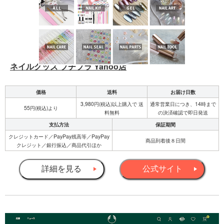
ネイルグッズ プチプラ Yahoo店
価格
送料
お届け日数
3,980円(税込)以上購入で 送
通常営業日につき、14時まで
55円(税込)より
料無料
の決済確認で即日発送
支払方法
保証期間
クレジットカード／PayPay残高等／PayPay
商品到着後８日間
クレジット／銀行振込／商品代引ほか
詳細を見る
公式サイト