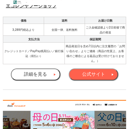
エコレンヤフーショップ
価格
送料
お届け日数
ご入金確認後より2日前後で商
3,289円税込より
全国一律、送料無料
品の発送
支払方法
保証期間
商品発送日を含め7日以内に注文履歴の「お問
クレジットカード／PayPay残高払い／銀行振
い合わせ」よりご連絡（商品の性質上、お客
込（前払い）
様のご都合による返品は受け付けておりませ
ん。）
詳細を見る
公式サイト