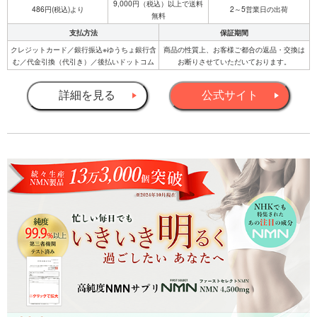
9,000円（税込）以上で送料
486円(税込)より
2～5営業日の出荷
無料
支払方法
保証期間
クレジットカード／銀行振込※ゆうちょ銀行含
商品の性質上、お客様ご都合の返品・交換は
む／代金引換（代引き）／後払いドットコム
お断りさせていただいております。
詳細を見る
公式サイト