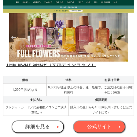
THE BODY SHOP（ザボディショップ）
価格
送料
お届け日数
6,600円(税込)以上の場合、送
最短で、ご注文日の翌日(日曜
1,200円(税込)より
料無料
を除く)発送
支払方法
保証期間
クレジットカード／代金引換／コンビニ決済
購入日の翌日から10日間以内（詳しくは公式
(前払い)
サイトにて）
詳細を見る
公式サイト