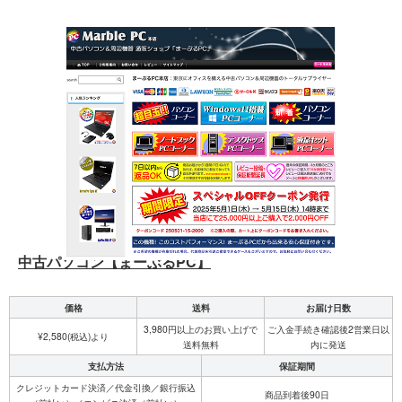
中古パソコン【まーぶるPC】
価格
送料
お届け日数
3,980円以上のお買い上げで
ご入金手続き確認後2営業日以
¥2,580(税込)より
送料無料
内に発送
支払方法
保証期間
クレジットカード決済／代金引換／銀行振込
商品到着後90日