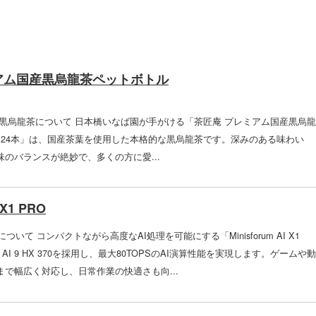
アム国産黒烏龍茶ペットボトル
産黒烏龍茶について 日本橋いなば園が手がける「茶匠庵 プレミアム国産黒烏龍
ml×24本」は、国産茶葉を使用した本格的な黒烏龍茶です。深みのある味わい
のバランスが絶妙で、多くの方に愛...
 X1 PRO
1 PROについて コンパクトながら高度なAI処理を可能にする「Minisforum AI X1
n™ AI 9 HX 370を採用し、最大80TOPSのAI演算性能を実現します。ゲームや動
まで幅広く対応し、日常作業の快適さも向...