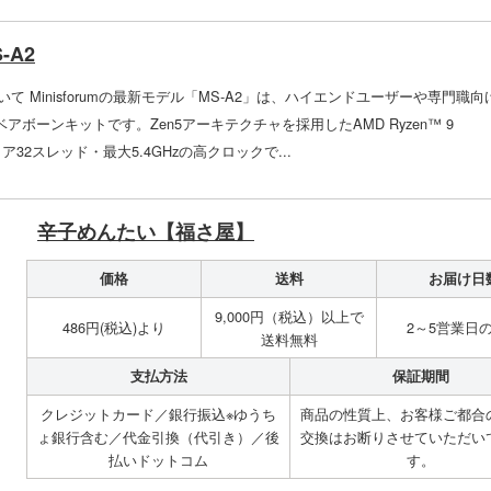
S-A2
A2について Minisforumの最新モデル「MS-A2」は、ハイエンドユーザーや専門職向
ボーンキットです。Zen5アーキテクチャを採用したAMD Ryzen™ 9
コア32スレッド・最大5.4GHzの高クロックで...
辛子めんたい【福さ屋】
価格
送料
お届け日
9,000円（税込）以上で
486円(税込)より
2～5営業日
送料無料
支払方法
保証期間
クレジットカード／銀行振込※ゆうち
商品の性質上、お客様ご都合
ょ銀行含む／代金引換（代引き）／後
交換はお断りさせていただい
払いドットコム
す。