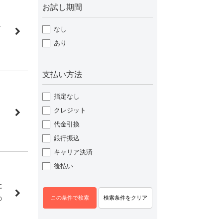
お試し期間
ニ
なし
あり
支払い方法
指定なし
クレジット
テ
代金引換
銀行振込
キャリア決済
後払い
に
の