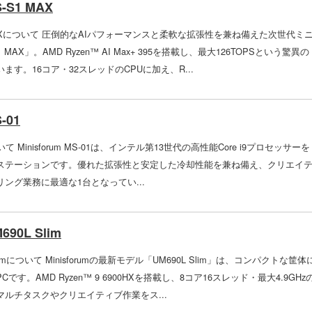
S-S1 MAX
S-S1 MAXについて 圧倒的なAIパフォーマンスと柔軟な拡張性を兼ね備えた次世代ミ
S-S1 MAX」。AMD Ryzen™ AI Max+ 395を搭載し、最大126TOPSという驚異の
ます。16コア・32スレッドのCPUに加え、R...
-01
1について Minisforum MS-01は、インテル第13世代の高性能Core i9プロセッサーを
ステーションです。優れた拡張性と安定した冷却性能を兼ね備え、クリエイ
ング業務に最適な1台となってい...
M690L Slim
0L Slimについて Minisforumの最新モデル「UM690L Slim」は、コンパクトな筐体
す。AMD Ryzen™ 9 6900HXを搭載し、8コア16スレッド・最大4.9GHz
ルチタスクやクリエイティブ作業をス...