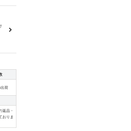
け
数
の出荷
の返品・
ておりま