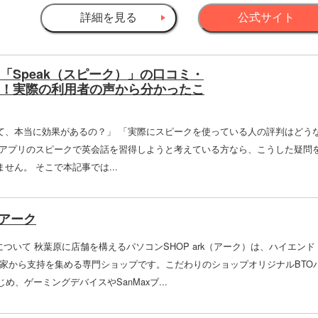
詳細を見る
公式サイト
リ「Speak（スピーク）」の口コミ・
！実際の利用者の声から分かったこ
って、本当に効果があるの？」 「実際にスピークを使っている人の評判はどう
会話アプリのスピークで英会話を習得しようと考えている方なら、こうした疑問
せん。 そこで本記事では...
Pアーク
について 秋葉原に店舗を構えるパソコンSHOP ark（アーク）は、ハイエンド
好家から支持を集める専門ショップです。こだわりのショップオリジナルBTO
はじめ、ゲーミングデバイスやSanMaxブ...