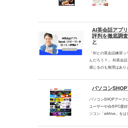
AI英会話アプ
評判を徹底調査
と
「AIとの英会話練習
んだろう？」 AI英
感じるのも無理はありま
パソコンSHO
パソコンSHOPアーク
ユーザーや自作PC愛
ソコン「arkhive」を