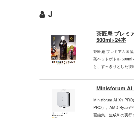
J
茶匠庵 プレミ
500ml×24本
茶匠庵 プレミアム国
茶ペットボトル 500
と、すっきりとした後味
Minisforum AI
Minisforum AI X
PRO」。AMD Ryze
画編集、生成AIの実行