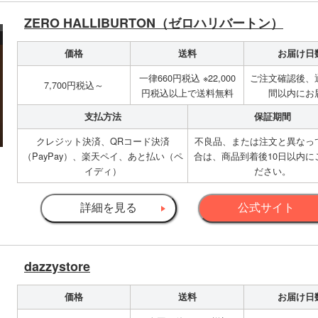
ZERO HALLIBURTON（ゼロハリバートン）
価格
送料
お届け日
一律660円税込 ※22,000
ご注文確認後、
7,700円税込～
円税込以上で送料無料
間以内にお
支払方法
保証期間
クレジット決済、QRコード決済
不良品、または注文と異なっ
（PayPay）、楽天ペイ、あと払い（ペ
合は、商品到着後10日以内に
イディ）
ださい。
詳細を見る
公式サイト
dazzystore
価格
送料
お届け日