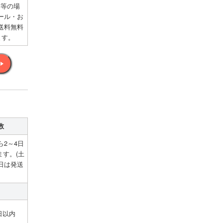
い等の場
ール・お
送料無料
ます。
数
2～4日
す。(土
日は発送
日以内