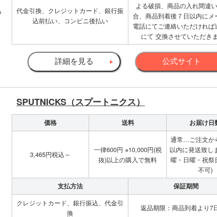
よる破損、商品の入れ間違
代金引換、クレジットカード、銀行振
合、商品到着後７日以内にメ
込前払い、コンビニ後払い
電話にてご連絡いただければ
にて 交換させていただき
詳細を見る
公式サイト
SPUTNICKS（スプートニクス）
価格
送料
お届け日
通常…ご注文から
一律600円 ※10,000円(税
以内に発送致しま
3,465円税込～
抜)以上の購入で無料
曜・日曜・祝祭
不可)
支払方法
保証期間
クレジットカード、銀行振込、代金引
返品期限：商品到着より7
換