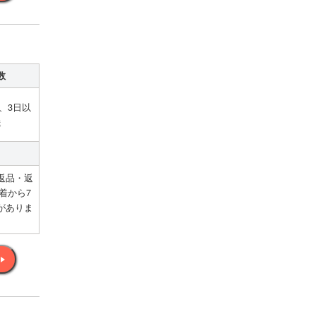
数
、3日以
送
返品・返
着から7
がありま