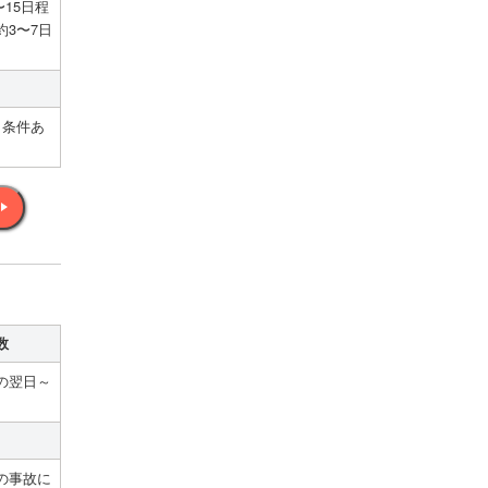
15日程
3〜7日
（条件あ
数
の翌日～
の事故に