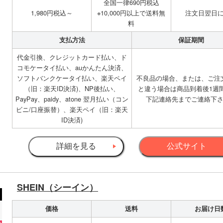
全国一律690円税込
1,980円税込～
※10,000円以上で送料無
注文日翌日
料
支払方法
保証期間
代金引換、クレジットカード払い、ド
コモケータイ払い、auかんたん決済、
ソフトバンクケータイ払い、楽天ペイ
不良品の場合、または、ご注
（旧：楽天ID決済)、NP後払い、
と違う場合は商品到着後1週
PayPay、paidy、atone 翌月払い（コン
下記連絡先までご連絡下
ビニ/口座振替）、楽天ペイ（旧：楽天
ID決済)
詳細を見る
公式サイト
SHEIN（シーイン）
価格
送料
お届け日