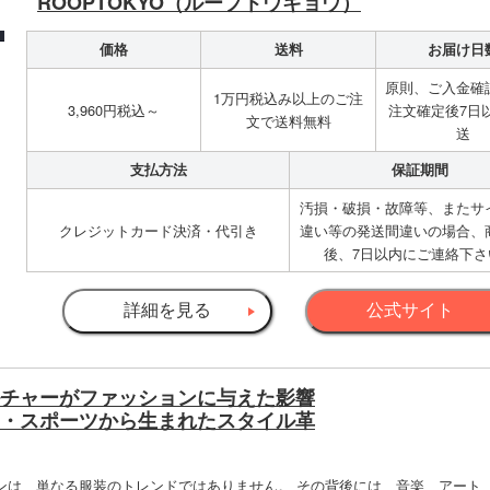
ROOPTOKYO（ループトウキョウ）
価格
送料
お届け日
原則、ご入金確
1万円税込み以上のご注
3,960円税込～
注文確定後7日
文で送料無料
送
支払方法
保証期間
汚損・破損・故障等、またサ
クレジットカード決済・代引き
違い等の発送間違いの場合、
後、7日以内にご連絡下さ
詳細を見る
公式サイト
チャーがファッションに与えた影響
・スポーツから生まれたスタイル革
ンは、単なる服装のトレンドではありません。 その背後には、音楽、アート