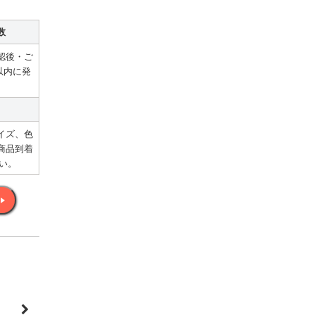
数
認後・ご
以内に発
イズ、色
商品到着
い。
、