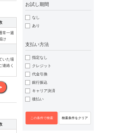
お試し期間
なし
数
あり
通常一週
届け
支払い方法
指定なし
ていた場
ご連絡く
クレジット
代金引換
銀行振込
キャリア決済
後払い
数