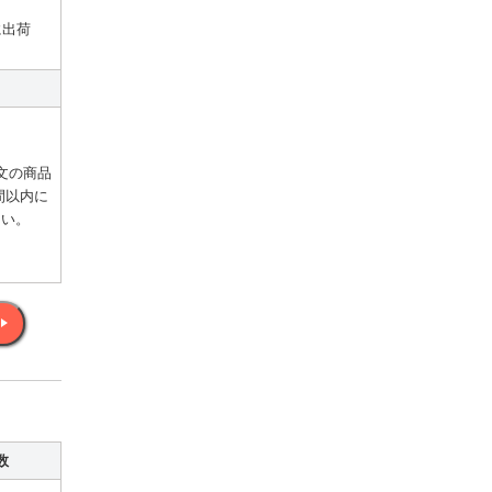
に出荷
文の商品
間以内に
さい。
数