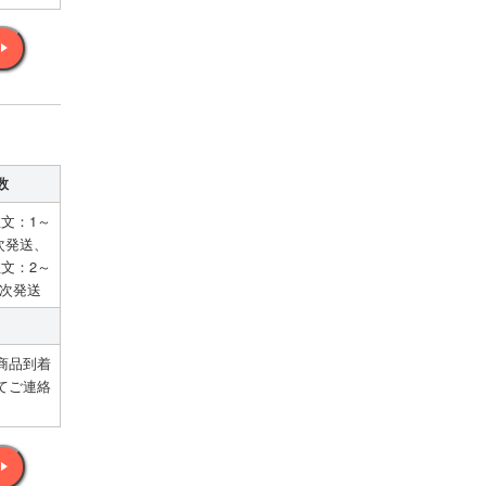
数
注文：1～
次発送、
注文：2～
順次発送
商品到着
てご連絡