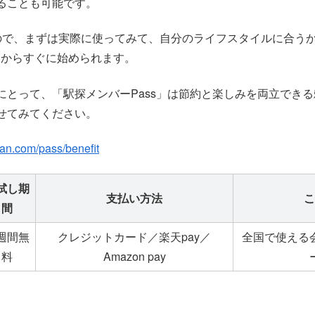
ることも可能です。
ので、まずは実際に使ってみて、自分のライフスタイルに合う
Cからすぐに始められます。
にとって、「駅探メンバーPass」は節約と楽しみを両立でき
せてみてください。
tan.com/pass/benefit
試し期
支払い方法
こ
間
週間無
クレジットカード／楽天pay／
全国で使える
料
Amazon pay