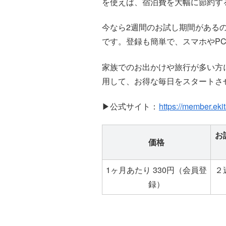
を使えば、宿泊費を大幅に節約す
今なら2週間のお試し期間がある
です。登録も簡単で、スマホやP
家族でのお出かけや旅行が多い方
用して、お得な毎日をスタートさ
▶公式サイト：
https://member.eki
お
価格
1ヶ月あたり 330円（会員登
２
録）