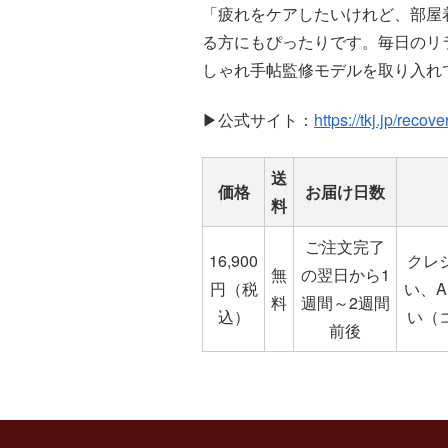
「疲れをケアしたいけれど、部屋
る方にもぴったりです。毎日のリラッ
しゃれ手帖監修モデルを取り入れ
▶公式サイト：
https://tkj.jp/recov
送
価格
お届け日数
料
ご注文完了
16,900
クレ
無
の翌日から1
円（税
い、A
料
週間～2週間
込）
い（
前後