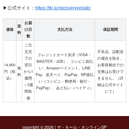
▶公式サイト：
https://tkj.jp/recoveryprolab/
お届
送
価格
け日
支払方法
保証期間
料
数
ご注
文完
不良品、誤配送
クレジットカード決済（VISA・
了の
の場合を除き、
MASTER・JCB）、コンビニ前払
14,900
翌日
お客様都合での
無
い、Amazonペイメント、LINE
円（税
から1
交換はお受けで
料
Pay、楽天ペイ、PayPay、NP後払
込）
週間
きません。（詳
い（コンビニ・郵便局・銀行・
～2週
細は公式サイト
PayPay）、あと払い（ペイディ）
間前
にて）
後
copyright © 2026 | ザ・モール・オンラインSP